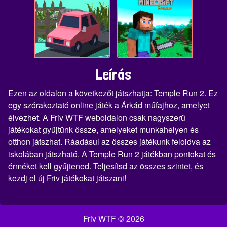
Leírás
Ezen az oldalon a következőt játszhatja: Temple Run 2. Ez
egy szórakoztató online játék a Árkád műfajhoz, amelyet
élvezhet. A Friv WTF weboldalon csak nagyszerű
játékokat gyűjtünk össze, amelyeket munkahelyen és
otthon játszhat. Ráadásul az összes játékunk feloldva az
iskolában játszható. A Temple Run 2 játékban pontokat és
érméket kell gyűjtened. Teljesítsd az összes szintet, és
kezdj el új Friv játékokat játszani!
Friv WTF © 2026