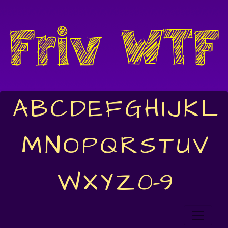
A
B
C
D
E
F
G
H
I
J
K
L
M
N
O
P
Q
R
S
T
U
V
W
X
Y
Z
0-9