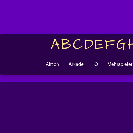
A
B
C
D
E
F
G
Aktion
Arkade
IO
Mehrspieler