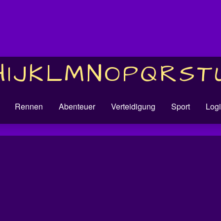
H
I
J
K
L
M
N
O
P
Q
R
S
T
Rennen
Abenteuer
Verteidigung
Sport
Logi