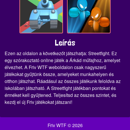
Leírás
Ezen az oldalon a következőt játszhatja: Streetfight. Ez
egy szórakoztató online játék a Árkád műfajhoz, amelyet
élvezhet. A Friv WTF weboldalon csak nagyszerű
játékokat gyűjtünk össze, amelyeket munkahelyen és
otthon játszhat. Ráadásul az összes játékunk feloldva az
iskolában játszható. A Streetfight játékban pontokat és
érméket kell gyűjtened. Teljesítsd az összes szintet, és
kezdj el új Friv játékokat játszani!
Friv WTF © 2026