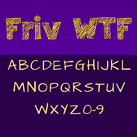
A
B
C
D
E
F
G
H
I
J
K
L
M
N
O
P
Q
R
S
T
U
V
W
X
Y
Z
0-9