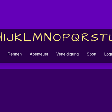
H
I
J
K
L
M
N
O
P
Q
R
S
T
Rennen
Abenteuer
Verteidigung
Sport
Logi