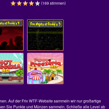
(
)
169
stimmen
önnen. Auf der Friv WTF-Website sammeln wir nur großartige
müssen Sie Punkte und Münzen sammeln. Schließe alle Level ab