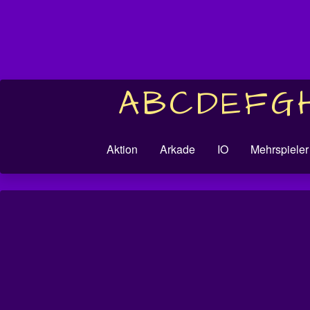
A
B
C
D
E
F
G
Aktion
Arkade
IO
Mehrspieler