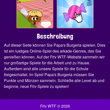
Beschreibung
Auf dieser Seite können Sie Papa's Burgeria spielen. Dies
ist ein lustiges Online-Spiel des arkade-Genres, das Sie
genießen können. Auf der Friv WTF-Website sammeln wir
nur großartige Spiele für die Arbeit und zu Hause.
Außerdem sind alle unsere Spiele für die Schule
freigeschaltet. Im Spiel Papa's Burgeria müssen Sie
Punkte und Münzen sammeln. Schließe alle Level ab und
beginne, neue Friv-Spiele zu spielen!
Friv WTF © 2026