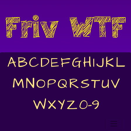
A
B
C
D
E
F
G
H
I
J
K
L
M
N
O
P
Q
R
S
T
U
V
W
X
Y
Z
0-9