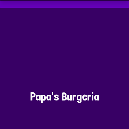
Papa's Burgeria