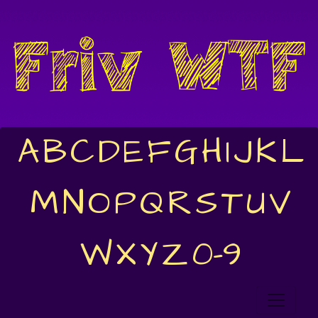
A
B
C
D
E
F
G
H
I
J
K
L
M
N
O
P
Q
R
S
T
U
V
W
X
Y
Z
0-9