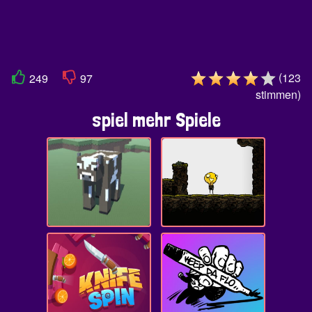
(
123
249
97
stimmen
)
spiel mehr Spiele