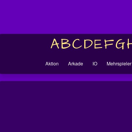
A
B
C
D
E
F
G
Aktion
Arkade
IO
Mehrspieler