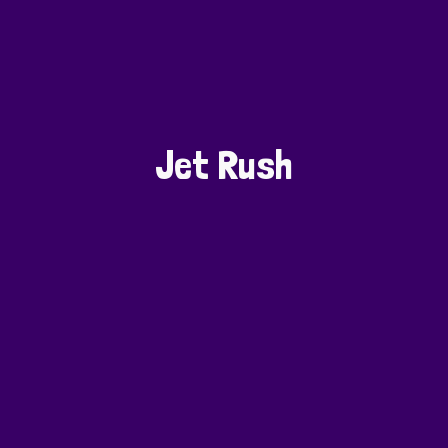
Jet Rush