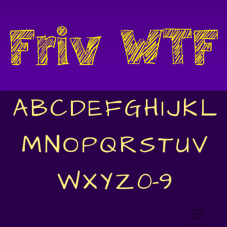
A
B
C
D
E
F
G
H
I
J
K
L
M
N
O
P
Q
R
S
T
U
V
W
X
Y
Z
0-9