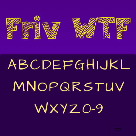
A
B
C
D
E
F
G
H
I
J
K
L
M
N
O
P
Q
R
S
T
U
V
W
X
Y
Z
0-9