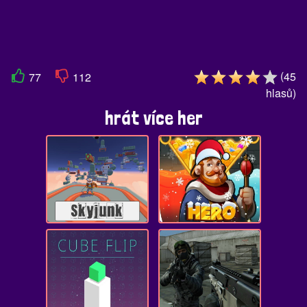
(
45
77
112
hlasů
)
hrát více her