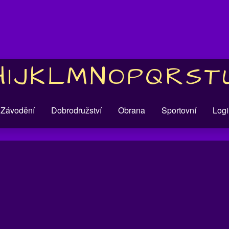
H
I
J
K
L
M
N
O
P
Q
R
S
T
Závodění
Dobrodružství
Obrana
Sportovní
Logi