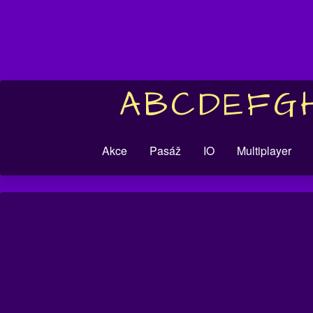
A
B
C
D
E
F
G
Akce
Pasáž
IO
Multiplayer