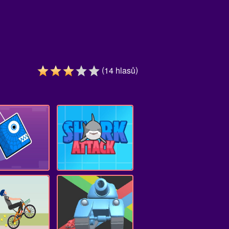
(
)
14
hlasů