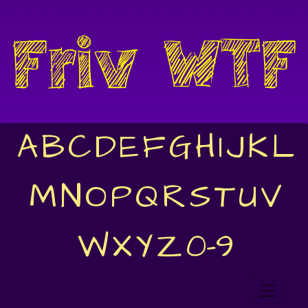
A
B
C
D
E
F
G
H
I
J
K
L
M
N
O
P
Q
R
S
T
U
V
W
X
Y
Z
0-9