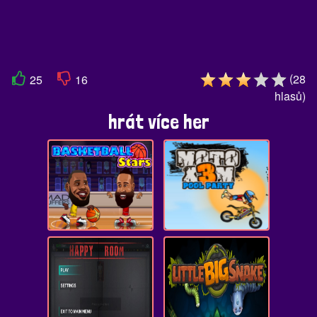
(
28
25
16
hlasů
)
hrát více her