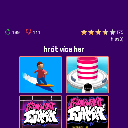
(
75
199
111
hlasů
)
hrát více her