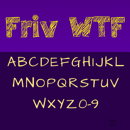
A
B
C
D
E
F
G
H
I
J
K
L
M
N
O
P
Q
R
S
T
U
V
W
X
Y
Z
0-9