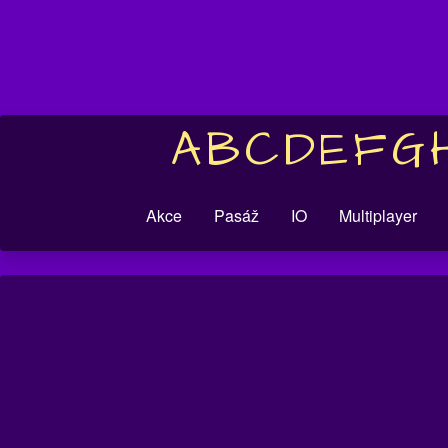
A
B
C
D
E
F
G
Akce
Pasáž
IO
Multiplayer