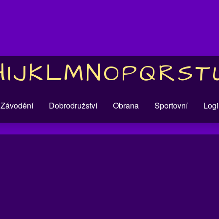
H
I
J
K
L
M
N
O
P
Q
R
S
T
Závodění
Dobrodružství
Obrana
Sportovní
Logi