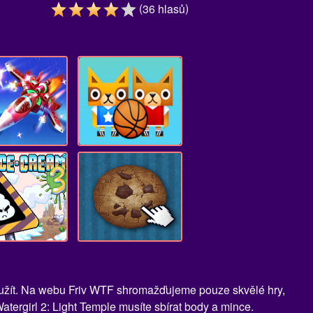
(
)
36
hlasů
te užít. Na webu Friv WTF shromažďujeme pouze skvělé hry,
atergirl 2: Light Temple musíte sbírat body a mince.