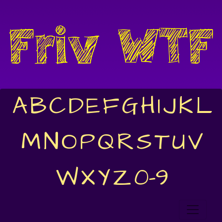
A
B
C
D
E
F
G
H
I
J
K
L
M
N
O
P
Q
R
S
T
U
V
W
X
Y
Z
0-9