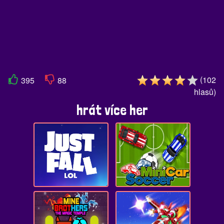
(
102
395
88
hlasů
)
hrát více her