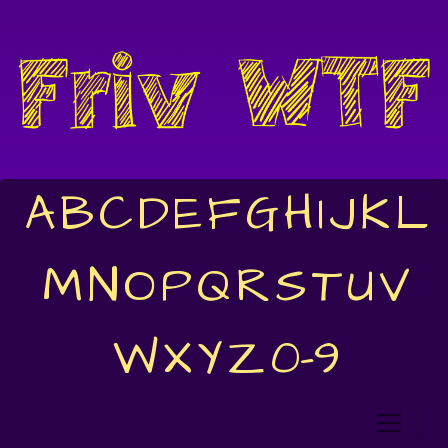
A
B
C
D
E
F
G
H
I
J
K
L
M
N
O
P
Q
R
S
T
U
V
W
X
Y
Z
0-9