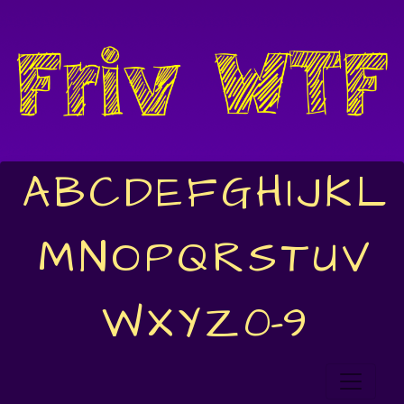
A
B
C
D
E
F
G
H
I
J
K
L
M
N
O
P
Q
R
S
T
U
V
W
X
Y
Z
0-9