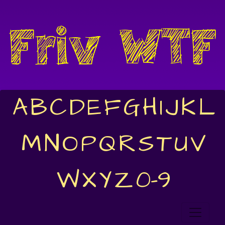
A
B
C
D
E
F
G
H
I
J
K
L
M
N
O
P
Q
R
S
T
U
V
W
X
Y
Z
0-9