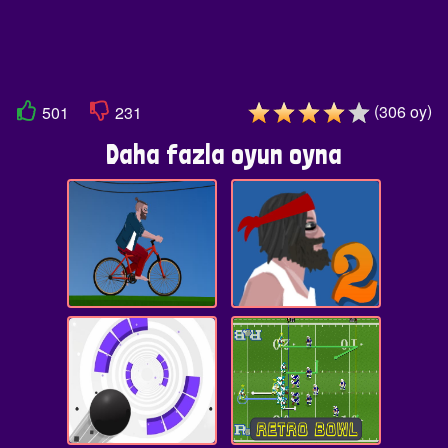
(
)
306
oy
501
231
Daha fazla oyun oyna