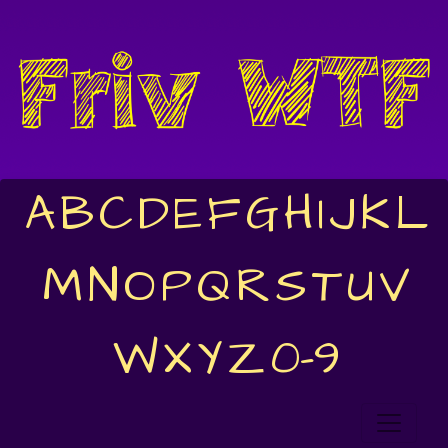
A
B
C
D
E
F
G
H
I
J
K
L
M
N
O
P
Q
R
S
T
U
V
W
X
Y
Z
0-9