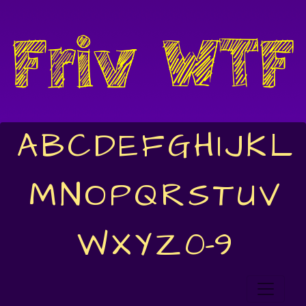
A
B
C
D
E
F
G
H
I
J
K
L
M
N
O
P
Q
R
S
T
U
V
W
X
Y
Z
0-9