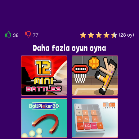
(
)
28
oy
38
77
Daha fazla oyun oyna