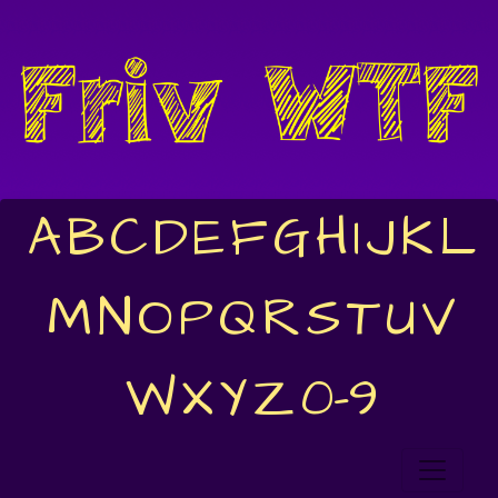
A
B
C
D
E
F
G
H
I
J
K
L
M
N
O
P
Q
R
S
T
U
V
W
X
Y
Z
0-9