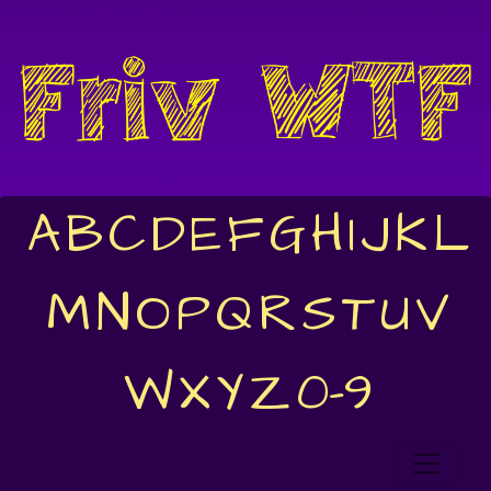
A
B
C
D
E
F
G
H
I
J
K
L
M
N
O
P
Q
R
S
T
U
V
W
X
Y
Z
0-9