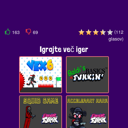
(
112
163
69
glasov
)
Igrajte več iger