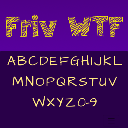
A
B
C
D
E
F
G
H
I
J
K
L
M
N
O
P
Q
R
S
T
U
V
W
X
Y
Z
0-9