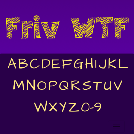
A
B
C
D
E
F
G
H
I
J
K
L
M
N
O
P
Q
R
S
T
U
V
W
X
Y
Z
0-9