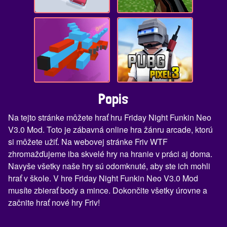
Popis
Na tejto stránke môžete hrať hru Friday Night Funkin Neo
V3.0 Mod. Toto je zábavná online hra žánru arcade, ktorú
si môžete užiť. Na webovej stránke Friv WTF
zhromažďujeme iba skvelé hry na hranie v práci aj doma.
Navyše všetky naše hry sú odomknuté, aby ste ich mohli
hrať v škole. V hre Friday Night Funkin Neo V3.0 Mod
musíte zbierať body a mince. Dokončite všetky úrovne a
začnite hrať nové hry Friv!