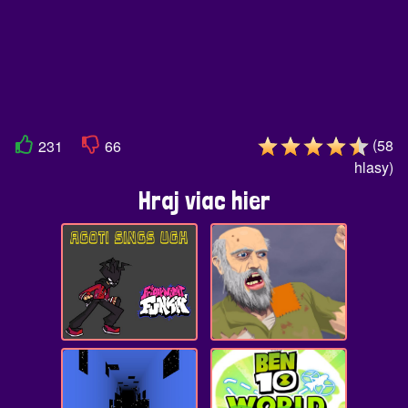
(
58
231
66
hlasy
)
Hraj viac hier