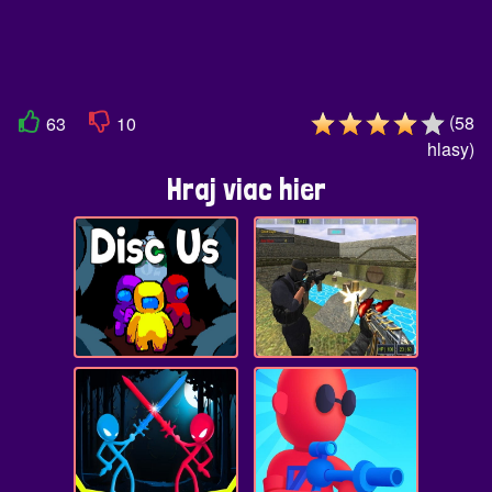
(
58
63
10
hlasy
)
Hraj viac hier