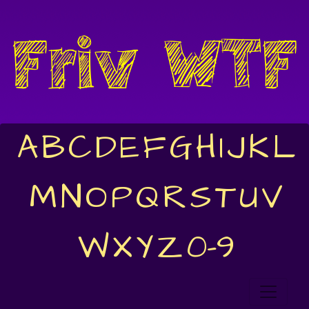
A
B
C
D
E
F
G
H
I
J
K
L
M
N
O
P
Q
R
S
T
U
V
W
X
Y
Z
0-9