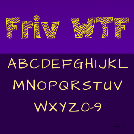
A
B
C
D
E
F
G
H
I
J
K
L
M
N
O
P
Q
R
S
T
U
V
W
X
Y
Z
0-9