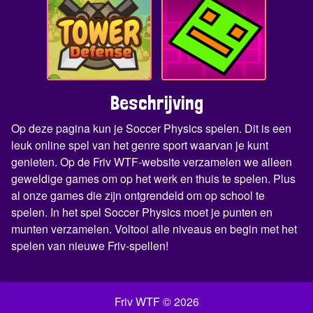
Beschrijving
Op deze pagina kun je Soccer Physics spelen. Dit is een
leuk online spel van het genre sport waarvan je kunt
genieten. Op de Friv WTF-website verzamelen we alleen
geweldige games om op het werk en thuis te spelen. Plus
al onze games die zijn ontgrendeld om op school te
spelen. In het spel Soccer Physics moet je punten en
munten verzamelen. Voltooi alle niveaus en begin met het
spelen van nieuwe Friv-spellen!
Friv WTF © 2026