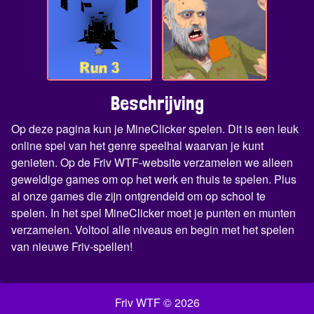
Beschrijving
Op deze pagina kun je MineClicker spelen. Dit is een leuk
online spel van het genre speelhal waarvan je kunt
genieten. Op de Friv WTF-website verzamelen we alleen
geweldige games om op het werk en thuis te spelen. Plus
al onze games die zijn ontgrendeld om op school te
spelen. In het spel MineClicker moet je punten en munten
verzamelen. Voltooi alle niveaus en begin met het spelen
van nieuwe Friv-spellen!
Friv WTF © 2026