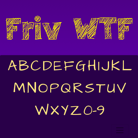
A
B
C
D
E
F
G
H
I
J
K
L
M
N
O
P
Q
R
S
T
U
V
W
X
Y
Z
0-9