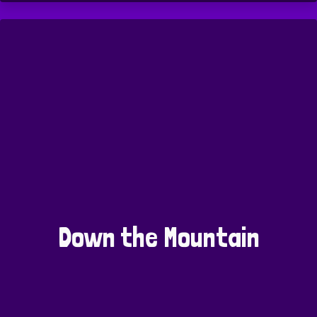
Down the Mountain