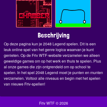
Beschrijving
Op deze pagina kun je 2048 Legend spelen. Dit is een
leuk online spel van het genre logica waarvan je kunt
genieten. Op de Friv WTF-website verzamelen we alleen
geweldige games om op het werk en thuis te spelen. Plus
al onze games die zijn ontgrendeld om op school te
spelen. In het spel 2048 Legend moet je punten en munten
verzamelen. Voltooi alle niveaus en begin met het spelen
van nieuwe Friv-spellen!
Friv WTF © 2026