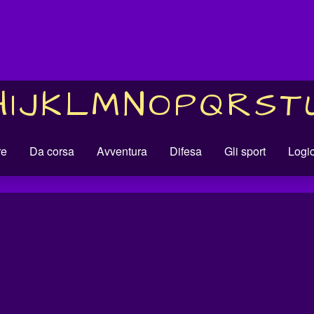
H
I
J
K
L
M
N
O
P
Q
R
S
T
re
Da corsa
Avventura
Difesa
Gli sport
Logi