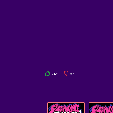
745
87