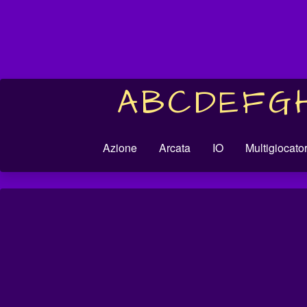
A
B
C
D
E
F
G
Azione
Arcata
IO
Multigiocato