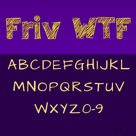
A
B
C
D
E
F
G
H
I
J
K
L
M
N
O
P
Q
R
S
T
U
V
W
X
Y
Z
0-9