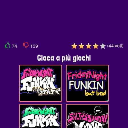
(
)
44
voti
74
139
Gioca a più giochi