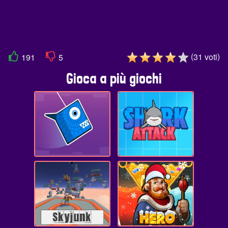
(
)
31
voti
191
5
Gioca a più giochi