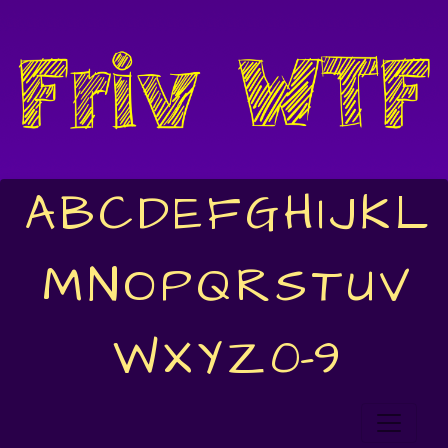
A
B
C
D
E
F
G
H
I
J
K
L
M
N
O
P
Q
R
S
T
U
V
W
X
Y
Z
0-9