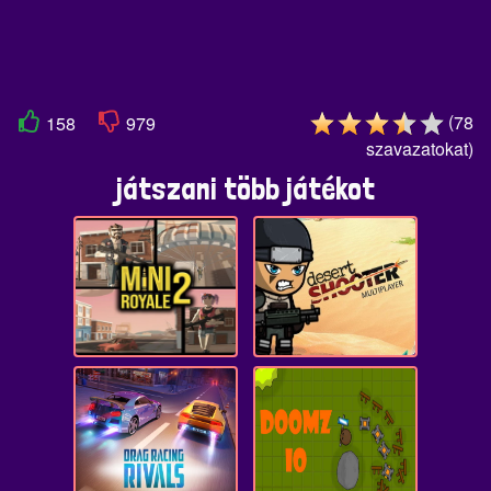
(
78
158
979
szavazatokat
)
játszani több játékot