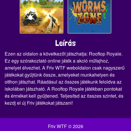
Leírás
Ezen az oldalon a következőt játszhatja: Rooftop Royale.
Ez egy szórakoztató online játék a akció műfajhoz,
amelyet élvezhet. A Friv WTF weboldalon csak nagyszerű
játékokat gyűjtünk össze, amelyeket munkahelyen és
otthon játszhat. Ráadásul az összes játékunk feloldva az
iskolában játszható. A Rooftop Royale játékban pontokat
és érméket kell gyűjtened. Teljesítsd az összes szintet, és
kezdj el új Friv játékokat játszani!
Friv WTF © 2026