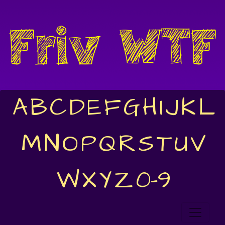
A
B
C
D
E
F
G
H
I
J
K
L
M
N
O
P
Q
R
S
T
U
V
W
X
Y
Z
0-9