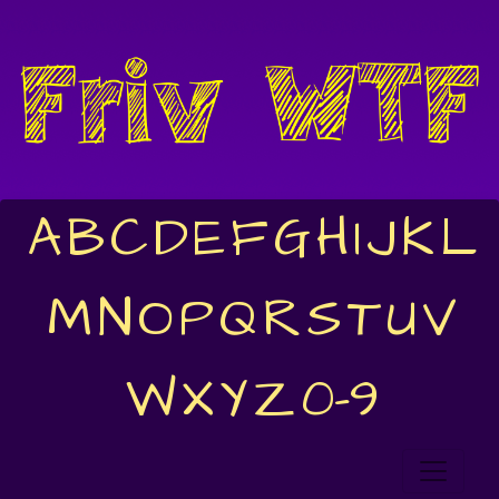
A
B
C
D
E
F
G
H
I
J
K
L
M
N
O
P
Q
R
S
T
U
V
W
X
Y
Z
0-9