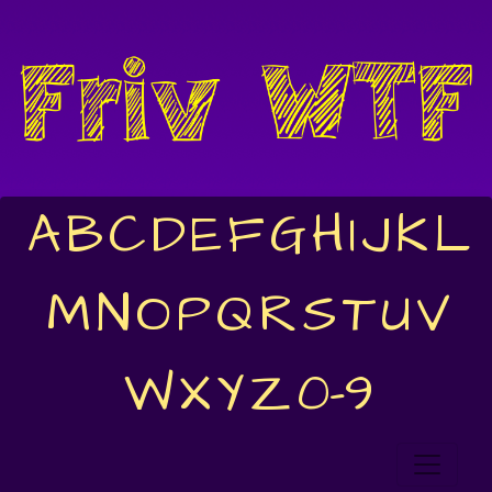
A
B
C
D
E
F
G
H
I
J
K
L
M
N
O
P
Q
R
S
T
U
V
W
X
Y
Z
0-9