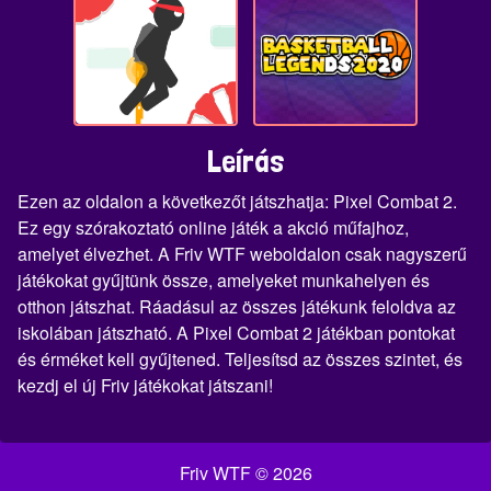
Leírás
Ezen az oldalon a következőt játszhatja: Pixel Combat 2.
Ez egy szórakoztató online játék a akció műfajhoz,
amelyet élvezhet. A Friv WTF weboldalon csak nagyszerű
játékokat gyűjtünk össze, amelyeket munkahelyen és
otthon játszhat. Ráadásul az összes játékunk feloldva az
iskolában játszható. A Pixel Combat 2 játékban pontokat
és érméket kell gyűjtened. Teljesítsd az összes szintet, és
kezdj el új Friv játékokat játszani!
Friv WTF © 2026