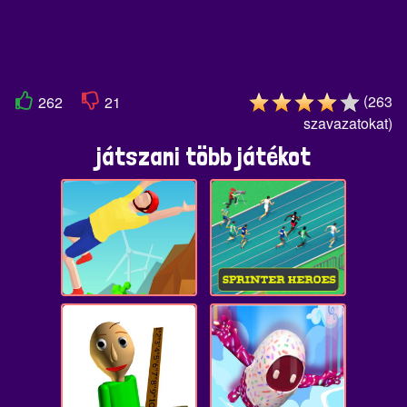
(
263
262
21
szavazatokat
)
játszani több játékot