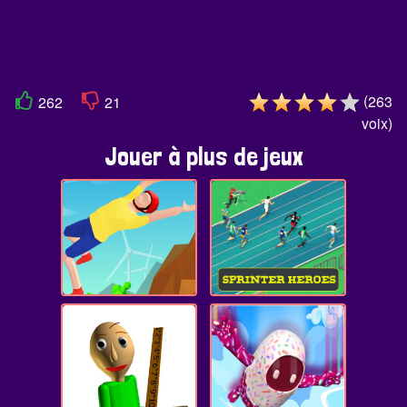
(
263
262
21
voix
)
Jouer à plus de jeux