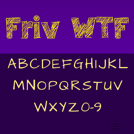
A
B
C
D
E
F
G
H
I
J
K
L
M
N
O
P
Q
R
S
T
U
V
W
X
Y
Z
0-9