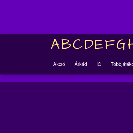
A
B
C
D
E
F
G
Akció
Árkád
IO
Többjáték