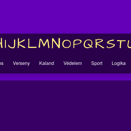
H
I
J
K
L
M
N
O
P
Q
R
S
T
os
Verseny
Kaland
Védelem
Sport
Logika