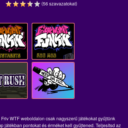
(
)
56
szavazatokat
 A Friv WTF weboldalon csak nagyszerű játékokat gyűjtünk
 játékban pontokat és érméket kell gyűjtened. Teljesítsd az