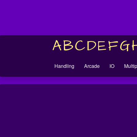
A
B
C
D
E
F
G
Handling
Arcade
IO
Multi