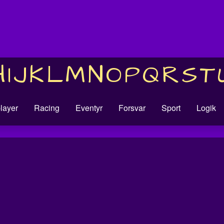
H
I
J
K
L
M
N
O
P
Q
R
S
T
player
Racing
Eventyr
Forsvar
Sport
Logik