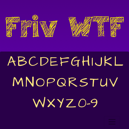
A
B
C
D
E
F
G
H
I
J
K
L
M
N
O
P
Q
R
S
T
U
V
W
X
Y
Z
0-9