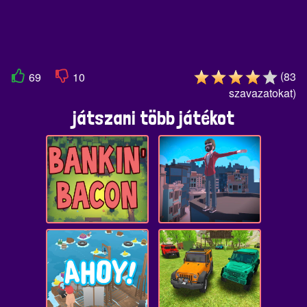
(
83
69
10
szavazatokat
)
játszani több játékot