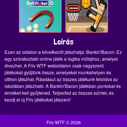
Leírás
Ezen az oldalon a következőt játszhatja: Bankin'Bacon. Ez
egy szórakoztató online játék a logika műfajhoz, amelyet
élvezhet. A Friv WTF weboldalon csak nagyszerű
játékokat gyűjtünk össze, amelyeket munkahelyen és
otthon játszhat. Ráadásul az összes játékunk feloldva az
iskolában játszható. A Bankin'Bacon játékban pontokat és
érméket kell gyűjtened. Teljesítsd az összes szintet, és
kezdj el új Friv játékokat játszani!
Friv WTF © 2026