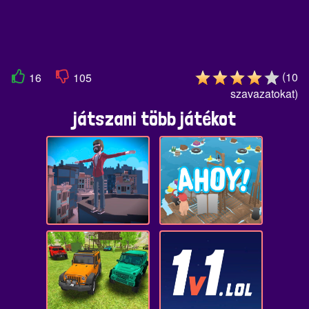
(
10
16
105
szavazatokat
)
játszani több játékot