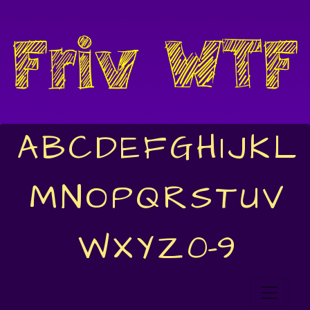
A
B
C
D
E
F
G
H
I
J
K
L
M
N
O
P
Q
R
S
T
U
V
W
X
Y
Z
0-9