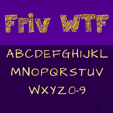
A
B
C
D
E
F
G
H
I
J
K
L
M
N
O
P
Q
R
S
T
U
V
W
X
Y
Z
0-9