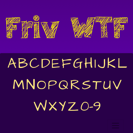
A
B
C
D
E
F
G
H
I
J
K
L
M
N
O
P
Q
R
S
T
U
V
W
X
Y
Z
0-9