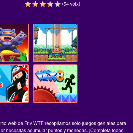
(
)
54
voix
sitio web de Friv WTF recopilamos solo juegos geniales para
iner necesitas acumular puntos y monedas. ¡Completa todos