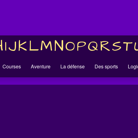
H
I
J
K
L
M
N
O
P
Q
R
S
T
Courses
Aventure
La défense
Des sports
Logi