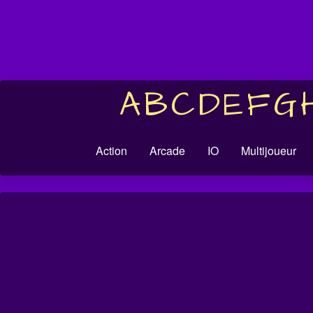
A
B
C
D
E
F
G
Action
Arcade
IO
Multijoueur