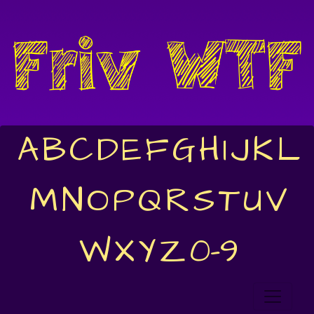
A
B
C
D
E
F
G
H
I
J
K
L
M
N
O
P
Q
R
S
T
U
V
W
X
Y
Z
0-9