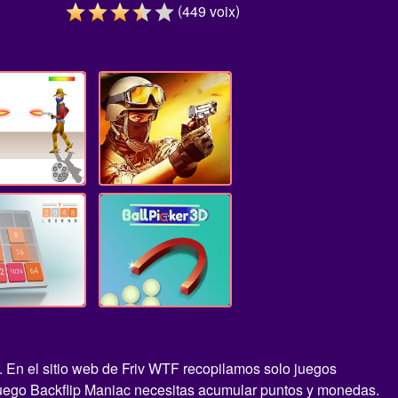
(
)
449
voix
. En el sitio web de Friv WTF recopilamos solo juegos
 juego Backflip Maniac necesitas acumular puntos y monedas.