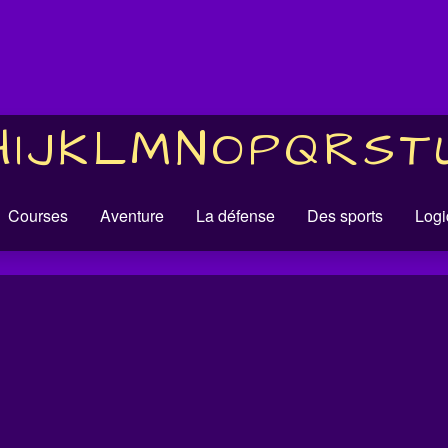
H
I
J
K
L
M
N
O
P
Q
R
S
T
Courses
Aventure
La défense
Des sports
Logi