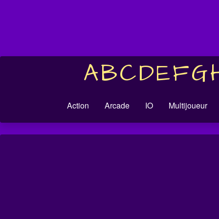
A
B
C
D
E
F
G
Action
Arcade
IO
Multijoueur