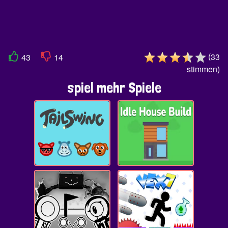
(
33
43
14
stimmen
)
spiel mehr Spiele