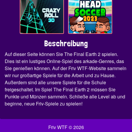
Beschreibung
Auf dieser Seite können Sie The Final Earth 2 spielen.
Dies ist ein lustiges Online-Spiel des arkade-Genres, das
Sie genießen können. Auf der Friv WTF-Website sammeln
wir nur großartige Spiele für die Arbeit und zu Hause.
Außerdem sind alle unsere Spiele für die Schule
freigeschaltet. Im Spiel The Final Earth 2 müssen Sie
Punkte und Münzen sammeln. Schließe alle Level ab und
beginne, neue Friv-Spiele zu spielen!
Friv WTF © 2026