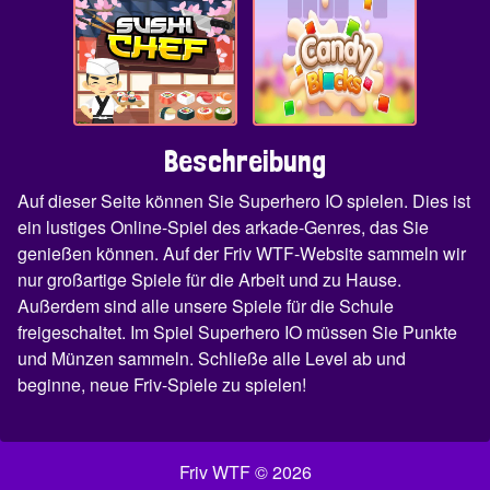
Beschreibung
Auf dieser Seite können Sie Superhero IO spielen. Dies ist
ein lustiges Online-Spiel des arkade-Genres, das Sie
genießen können. Auf der Friv WTF-Website sammeln wir
nur großartige Spiele für die Arbeit und zu Hause.
Außerdem sind alle unsere Spiele für die Schule
freigeschaltet. Im Spiel Superhero IO müssen Sie Punkte
und Münzen sammeln. Schließe alle Level ab und
beginne, neue Friv-Spiele zu spielen!
Friv WTF © 2026