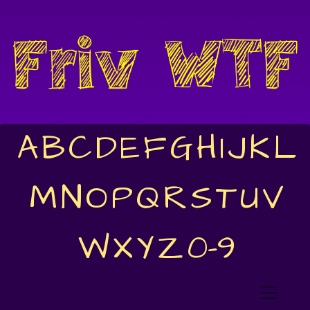
A
B
C
D
E
F
G
H
I
J
K
L
M
N
O
P
Q
R
S
T
U
V
W
X
Y
Z
0-9