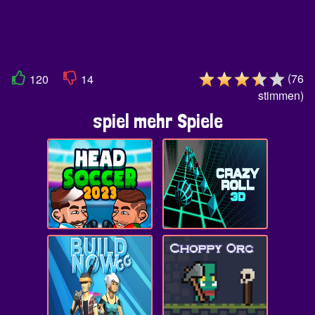
(
76
120
14
stimmen
)
spiel mehr Spiele