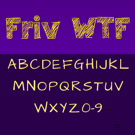
A
B
C
D
E
F
G
H
I
J
K
L
M
N
O
P
Q
R
S
T
U
V
W
X
Y
Z
0-9