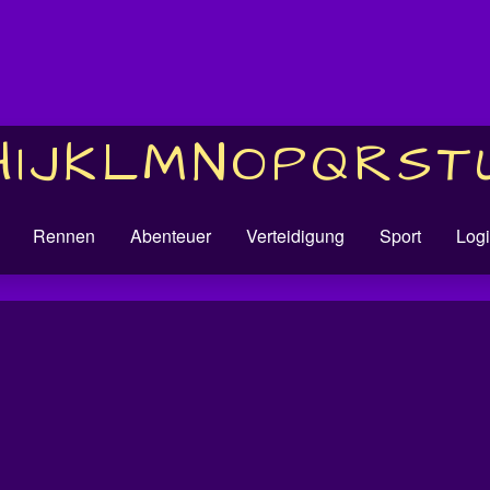
H
I
J
K
L
M
N
O
P
Q
R
S
T
Rennen
Abenteuer
Verteidigung
Sport
Logi