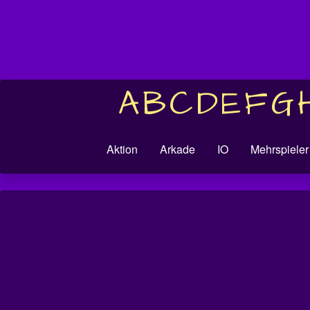
A
B
C
D
E
F
G
Aktion
Arkade
IO
Mehrspieler