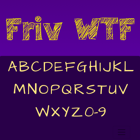
A
B
C
D
E
F
G
H
I
J
K
L
M
N
O
P
Q
R
S
T
U
V
W
X
Y
Z
0-9